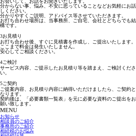
お会いして、お話をお聞きいたします。
分からない事、悩み、不安に思っていることなどお気軽にお話
しください。
分かりやすくご説明、アドバイス等させていただきます。
お打ち合わせ場所は、当事務所、ご自宅、会社とどちらでも結
構です。
3
お見積り
お打ち合わせ後、すぐに見積書を作成し、ご提出いたします。
ここまで料金は発生いたしません。
安心してご相談ください。
4
ご検討
サービス内容、ご提示したお見積り等を踏まえ、ご検討くださ
い。
5
ご契約
ご提案内容、お見積り内容に納得いただけましたら、ご契約と
なります。
契約後は、「必要書類一覧表」を元に必要な資料のご提出をお
願い致します。
MENU
お知らせ
相談員のご紹介
事務所のご紹介
相続税のお悩み
相続税計算